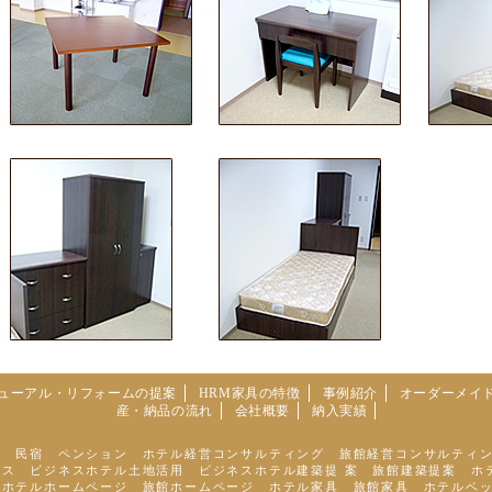
ューアル・リフォームの提案
HRM家具の特徴
事例紹介
オーダーメイ
産・納品の流れ
会社概要
納入実績
館 民宿 ペンション ホテル経営コンサルティング 旅館経営コンサルティ
ス ビジネスホテル土地活用 ビジネスホテル建築提 案 旅館建築提案 ホ
 ホテルホームページ 旅館ホームページ ホテル家具 旅館家具 ホテルベ